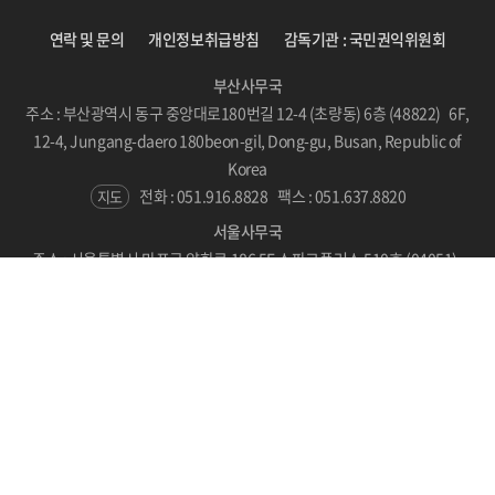
연락 및 문의
개인정보취급방침
감독기관 : 국민권익위원회
부산사무국
주소 : 부산광역시 동구 중앙대로180번길 12-4 (초량동) 6층 (48822) 6F,
12-4, Jungang-daero 180beon-gil, Dong-gu, Busan, Republic of
Korea
전화 : 051.916.8828
팩스 : 051.637.8820
지도
서울사무국
주소 : 서울특별시 마포구 양화로 186 5F 스파크플러스 510호 (04051)
#510, SPARKPLUS, LC Tower, 186 Yanghwa-ro, Mapo-gu, Seoul,
Republic of Korea
지도
Copyright © BICF 2021. All Rights Reserved.