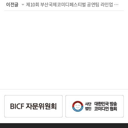
이전글
제10회 부산국제코미디페스티벌 공연팀 라인업 변경 안내 (변기수의 (목)욕쇼, 투깝...