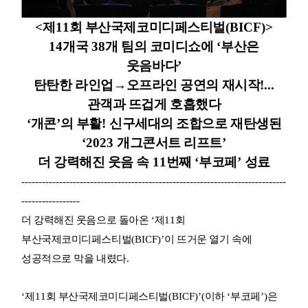
<
제
11
회 부산국제코미디페스티벌
(BICF)>
14
개국
38
개 팀의 코미디쇼에
‘
부산은
웃음바다
’
탄탄한 라인업
→
오프라인 공연의 재시작
!...
관객과 뜨겁게 호흡했다
‘
개콘
’
의 부활
!
신구세대의 조합으로 재탄생된
‘2023
개그콘서트 리프트
’
더 강력해진 웃음 속
11
번째
‘
부코페
’
성료
-----------------------------------------------------------------------------
-----------------
더 강력해진 웃음으로 돌아온
‘
제
11
회
부산국제코미디페스티벌
(BICF)’
이 뜨거운 열기 속에
성공적으로 막을 내렸다
.
‘
제
11
회 부산국제코미디페스티벌
(BICF)’(
이하
‘
부코페
’)
은