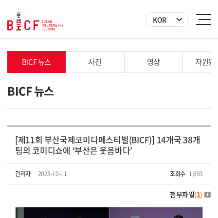
KOR
BICF 뉴스
사진
영상
자원봉
BICF 뉴스
[제11회 부산국제코미디페스티벌(BICF)] 14개국 38개
팀의 코미디쇼에 ‘부산은 웃음바다’
관리자
2023-10-11
조회수
1,693
첨부파일
(
1
)