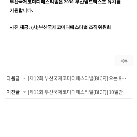
부산국제코미디페스티벌은
2030
부산월드엑스포 유치를
기원합니다
.
사진 제공
: (
사
)
부산국제코미디페스티벌 조직위원회
목록
다음글
[제12회 부산국제코미디페스티벌(BICF)] 오는 8월 23일 대한민국 전역을 웃음으로 물들일 ...
이전글
[제11회 부산국제코미디페스티벌(BICF)] 10일간의 대장정 마무리! 폐막식 with ‘2023 개그콘서...