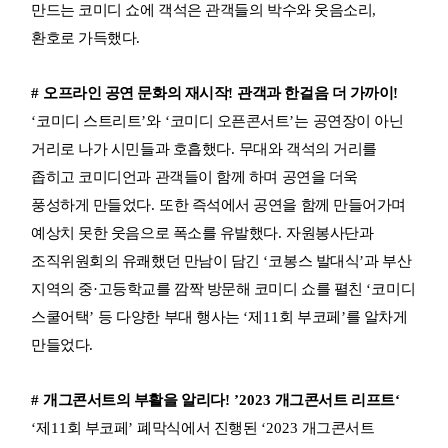
만드는 코미디 쇼에 객석은 관객들의 박수와 웃음소리
,
환호로 가득했다
.
#
오프라인 공연 문화의 재시작
!
관객과 한걸음 더 가까이
!
‘
코미디 스트리트
’
와
‘
코미디 오픈콘서트
’
는 공연장이 아닌
거리로 나가 시민들과 호흡했다
.
무대와 객석의 거리를
좁히고 코미디언과 관객들이 함께 하며 공연을 더욱
풍성하게 만들었다
.
또한 즉석에서 공연을 함께 만들어가며
예상치 못한 웃음으로 폭소를 유발했다
.
자원봉사단과
조직위원회의 유쾌했던 만남이 담긴
‘
코봉스 발대식
’
과 부산
지역의 중
·
고등학교를 깜짝 방문해 코미디 쇼를 펼친
‘
코미디
스쿨어택
’
등 다양한 부대 행사는
‘
제
11
회 부코페
’
를 알차게
만들었다
.
#
개그콘서트의 부활을 알리다
! ’2023
개그콘서트 리프트
‘
‘
제
11
회 부코페
’
폐막식에서 진행된
‘2023
개그콘서트