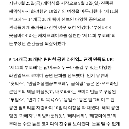
지난
8
월
25
일
(
금
)
개막식을 시작으로
9
월
3
일
(
일
)
진행된
폐막식까지 화려했던
10
일간의 여정을 마무리했다
. ‘
제
11
회
부코페
’
는
14
개국
38
개 팀이 선보인 다양한 공연으로
관객들에게 즐거움과 진한 여운 또한 안겼다
. ‘
부산바다
!
웃음바다
!’
라는 캐치프레이즈를 실현한
‘
제
11
회 부코페
’
의
눈부셨던 순간들을 되짚어봤다
.
# ’14
개국
38
개팀
‘
탄탄한 공연 라인업
...
관객 만족도
UP!
‘
제
11
회 부코페
’
는 남녀노소 누구나 즐길 수 있는 다양한
라인업으로 코미디 공연 문화를 선도했다
.
인기 유튜버
‘
숏박스
’, ‘
만담어셈블
@
부코페
’, ‘
급식왕
’
등은 온
·
오프라인
콘텐츠의 벽을 허물었고
,
내로라하는 코미디언들로 구성된
‘
투맘쇼
’, ‘
변기수의 목욕쇼
’, ‘
옹알스
’
등은 업그레이드 된
공연 퀄리티를 자랑하며
10
일의 여정을 꽉 채웠다
.
해외 공연
팀인
‘
가베지
’, ‘
리빙카툰듀엣
’, ‘
베리베리
’, ‘
래핑마이크
’
의
무대는 수준 높은 코미디의 진수를 보여줬다
.
눈을 뗄 수 없게