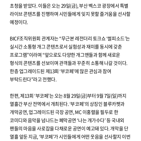
초청을 받았다. 이들은 오는 29일(금), 부산 벡스코 광장에서 특별
라이브 콘텐츠를 진행하며 시민들에게 잊지 못할 즐거움을 선사할
예정이다.
BICF조직위원회 관계자는 “무근본 레전더리 토크쇼 ‘썰피소드’는
실시간 소통형 개그 콘텐츠로서 실험성과 재미를 동시에 갖춘
프로그램”이라며 “앞으로도 다양한 개그맨들과 함께 새로운
형식의 콘텐츠를 선보이며 관객들과 꾸준히 소통해 나갈 것이다.
한층 업그레이드된 제13회 ‘부코페’에 많은 관심과 참여
부탁드린다”라고 전했다.
한편, 제13회 ‘부코페’는 오는 8월 29일(금)부터 9월 7일(일)까지
열흘간 부산 전역에서 개최된다. ‘부코페’의 상징인 블루카펫과
개막공연, 업그레이드된 극장 공연, MC 이홍렬을 필두로 한
코미디와 음악을 넘나드는 폐막공연 ‘나는 개가수다’ 등 국내외
팬들의 마음을 사로잡을 다채로운 공연이 예고돼 있다. 개막을 단
열흘 앞둔 지금, ‘부코페’가 시민들에게 어떤 웃음을 선사할지 이번