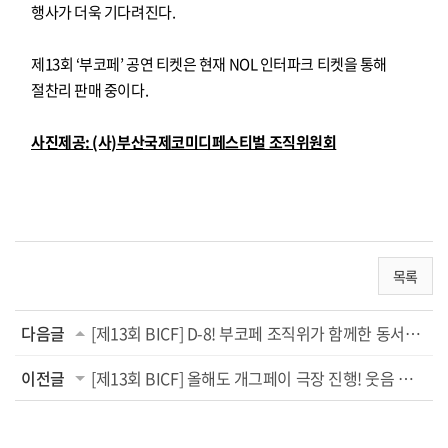
행사가 더욱 기다려진다.
제13회 ‘부코페’ 공연 티켓은 현재 NOL 인터파크 티켓을 통해
절찬리 판매 중이다.
사진제공: (사)부산국제코미디페스티벌 조직위원회
목록
다음글
[제13회 BICF] D-8! 부코페 조직위가 함께한 동서대학교 코미디 아카데미 1학기 성료...
이전글
[제13회 BICF] 올해도 개그페이 극장 진행! 웃음 보장 라인업 ‘만담어셈블’, ‘소통왕 말자...