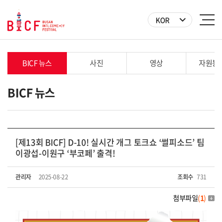
KOR
BICF 뉴스
사진
영상
자원봉
BICF 뉴스
[제13회 BICF] D-10! 실시간 개그 토크쇼 ‘썰피소드’ 팀
이광섭-이원구 ‘부코페’ 출격!
관리자
2025-08-22
조회수
731
첨부파일
(
1
)