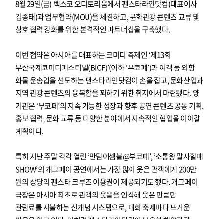
8월 29일(금) 벡스코 오디토리움에서 팬스타라인닷컴(대표이사
김종태)과 업무협약(MOU)을 체결하고, 문화관광 콘텐츠 교류 및
상호 협력 강화를 위한 본격적인 파트너십을 구축했다.
이번 협약은 아시아를 대표하는 코미디 축제인 ‘제13회
부산국제코미디페스티벌(BICF)’(이하 ‘부코페’)과 여객 등 외항
화물 운송업을 선도하는 팬스타라인닷컴이 손을 잡고, 문화산업과
지역 관광 콘텐츠의 융복합을 꾀하기 위한 취지에서 마련됐다. 양
기관은 ‘부코페’의 지속 가능한 성장과 향후 공연 콘텐츠 공동 기획,
홍보 협력, 문화 교류 등 다양한 분야에서 지속적인 협업을 이어갈
계획이다.
특히 지난 주말 각각 열린 ‘만담어셈블@부코페’, ‘소통왕 말자할매
SHOW’의 개그페이 공연에서는 가장 많이 웃은 관객에게 200만
원의 상당의 팬스타 크루즈 이용권이 제공되기도 했다. 개그페이
극장은 아시아 최초로 관객의 웃음을 인식해 웃은 만큼만
관람료를 지불하는 신개념 시스템으로, 매회 축제마다 뜨거운