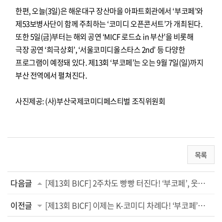
한편, 오늘(3일)은 해운대구 장산마을 아파트회관에서 ‘부코페’와
제53보병사단이 함께 주최하는 ‘코미디 오픈콘서트’가 개최된다.
또한 5일(금)부터는 해외 공연 ‘MICF 로드쇼 in 부산’을 비롯해
극장 공연 ‘희극상회’, ‘서울코미디올스타스 2nd’ 등 다양한
프로그램이 예정돼 있다. 제13회 ‘부코페’는 오는 9월 7일(일)까지
부산 전역에서 펼쳐진다.
사진제공: (사)부산국제코미디페스티벌 조직위원회
목록
다음글
[제13회 BICF] 2주차도 빵빵 터진다! ‘부코페’, 웃음 보장 라인업 ‘기대 폭발’
이전글
[제13회 BICF] 이제는 K-코미디 차례다! ‘부코페’의 별미 ‘코미디 세미나’ 성료