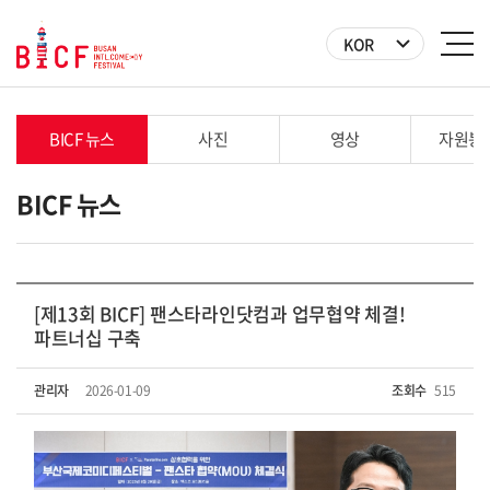
KOR
BICF 뉴스
사진
영상
자원봉
BICF 뉴스
[제13회 BICF] 팬스타라인닷컴과 업무협약 체결!
파트너십 구축
관리자
2026-01-09
조회수
515