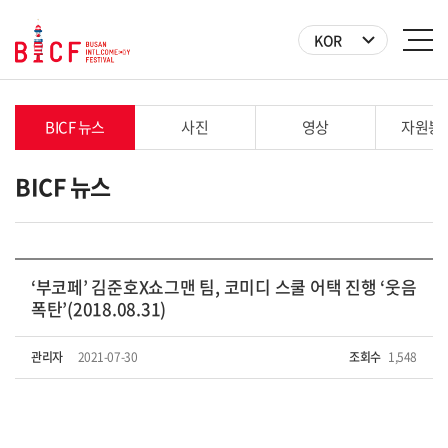
KOR
BICF 뉴스
사진
영상
자원봉
BICF 뉴스
‘부코페’ 김준호X쇼그맨 팀, 코미디 스쿨 어택 진행 ‘웃음
폭탄’(2018.08.31)
관리자
2021-07-30
조회수
1,548