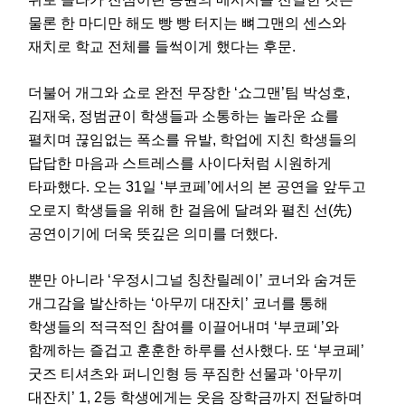
물론 한 마디만 해도 빵 빵 터지는 뼈그맨의 센스와
재치로 학교 전체를 들썩이게 했다는 후문.
더불어 개그와 쇼로 완전 무장한 ‘쇼그맨’팀 박성호,
김재욱, 정범균이 학생들과 소통하는 놀라운 쇼를
펼치며 끊임없는 폭소를 유발, 학업에 지친 학생들의
답답한 마음과 스트레스를 사이다처럼 시원하게
타파했다. 오는 31일 ‘부코페’에서의 본 공연을 앞두고
오로지 학생들을 위해 한 걸음에 달려와 펼친 선(先)
공연이기에 더욱 뜻깊은 의미를 더했다.
뿐만 아니라 ‘우정시그널 칭찬릴레이’ 코너와 숨겨둔
개그감을 발산하는 ‘아무끼 대잔치’ 코너를 통해
학생들의 적극적인 참여를 이끌어내며 ‘부코페’와
함께하는 즐겁고 훈훈한 하루를 선사했다. 또 ‘부코페’
굿즈 티셔츠와 퍼니인형 등 푸짐한 선물과 ‘아무끼
대잔치’ 1, 2등 학생에게는 웃음 장학금까지 전달하며