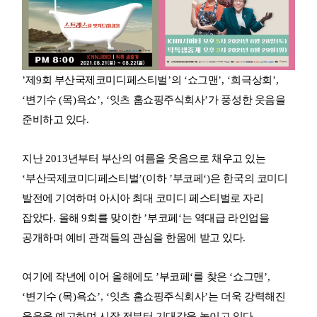
’
제
9
회 부산국제코미디페스티벌
’
의
‘
쇼그맨
’, ‘
희극상회
’,
‘
변기수
(
목
)
욕쇼
’, ‘
잇츠 홈쇼핑주식회사
’
가 풍성한 웃음을
준비하고 있다
.
지난
2013
년부터 부산의 여름을 웃음으로 채우고 있는
‘
부산국제코미디페스티벌
’(
이하
’
부코페
‘)
은 한국의 코미디
발전에 기여하며 아시아 최대 코미디 페스티벌로 자리
잡았다
.
올해
9
회를 맞이한
’
부코페
‘
는 역대급 라인업을
공개하며 예비 관객들의 관심을 한몸에 받고 있다
.
여기에 작년에 이어 올해에도
’
부코페
‘
를 찾은
‘
쇼그맨
’,
‘
변기수
(
목
)
욕쇼
’, ‘
잇츠 홈쇼핑주식회사
’
는 더욱 강력해진
웃음을 예고하며 시작 전부터 기대감을 높이고 있다
.