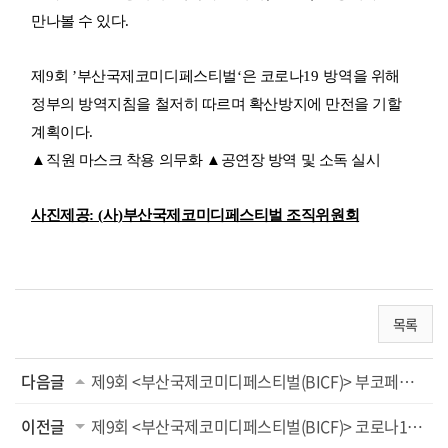
만나볼 수 있다
.
제
9
회
’
부산국제코미디페스티벌
‘
은 코로나
19
방역을 위해
정부의 방역지침을 철저히 따르며 확산방지에 만전을 기할
계획이다
.
▲
직원 마스크 착용 의무화
▲
공연장 방역 및 소독 실시
사진제공
: (
사
)
부산국제코미디페스티벌 조직위원회
목록
다음글
제9회 <부산국제코미디페스티벌(BICF)> 부코페의 입담 ‘썰빵’ ‘코미디헤이븐쇼’ ‘서울메...
이전글
제9회 <부산국제코미디페스티벌(BICF)> 코로나19 확산 방지 위해 모든 공연 온라인으로...