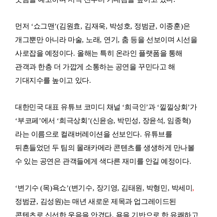
먼저
‘
쇼그맨
’(
김원효
,
김재욱
,
박성호
,
정범균
,
이종훈
)
은
개그뿐만 아니라 마술
,
노래
,
연기
,
춤 등을 선보이며 시선을
사로잡을 예정이다
.
올해는 특히 온라인 플랫폼을 통해
관객과 한층 더 가깝게 소통하는 공연을 꾸민다고 해
기대지수를 높이고 있다
.
대한민국 대표 유튜브 코미디 채널
‘
희극인
’
과
‘
낄낄상회
’
가
‘
부코페
’
에서
‘
희극상회
’(
신윤승
,
박민성
,
장윤석
,
임종혁
)
라는 이름으로 컬래버레이션을 선보인다
.
유튜브를
뒤흔들었던 두 팀의 몰래카메라 콘텐츠를 생생하게 만나볼
수 있는 공연은 관객들에게 색다른 재미를 안길 예정이다
.
‘
변기수
(
목
)
욕쇼
’(
변기수
,
장기영
,
김태원
,
박형민
,
박세미
,
정범균
,
김성원
)
는 매년 새로운 제목과 업그레이드된
콘텐츠로 신선한 웃음을 안겼다
.
욕을 기반으로 한 유쾌하고