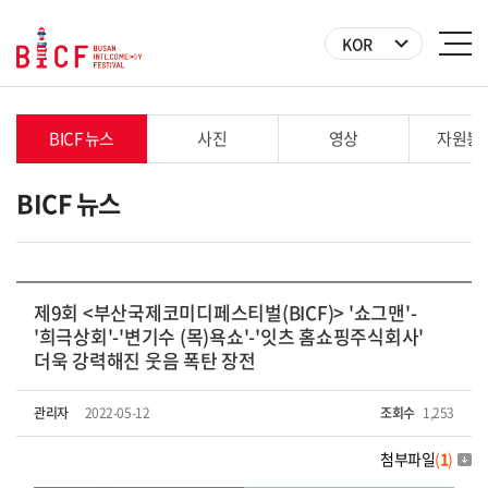
KOR
BICF 뉴스
사진
영상
자원봉
BICF 뉴스
제9회 <부산국제코미디페스티벌(BICF)> '쇼그맨'-
'희극상회'-'변기수 (목)욕쇼'-'잇츠 홈쇼핑주식회사'
더욱 강력해진 웃음 폭탄 장전
관리자
2022-05-12
조회수
1,253
첨부파일
(
1
)