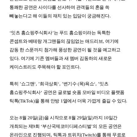
통쾌한 공연은 사이다를 선사하며 관객들의 혼을 쏙
빼놓는다고 해 이들의 재치 있는 입담이 궁금해진다
.
‘
잇츠 홈쇼핑주식회사
’
는 푸드 홈쇼핑이라는 독특한
콘셉트와 베테랑 개그맨들의 끊임없는 애드리브
,
여기에
감동 한 스푼까지 첨가해 풍성한 공연이 될 것을 예고하고
있다
.
여기에 기존 멤버들과 새 멤버 김동하의 새로운
케미스트리도 주목해야 할 포인트다
.
특히
’
쇼그맨
‘, ’
희극상회
‘, ’
변기수
(
목
)
욕쇼
‘, ’
잇츠
홈쇼핑주식회사
‘
공연은 글로벌 숏폼 모바일 비디오 플랫폼
틱톡
(TikTok)
을 통해 안방
1
열에서 더욱 가깝게 즐길 수 있다
.
오는
8
월
20
일
(
금
)
을 시작으로
8
월
29
일
(
일
)
까지
10
일간
개최되는 제
9
회
‘
부산국제코미디페스티벌
’
의 모든 공연은
온라인으로 진행되며
,
틱톡과 트위치
(Twitch)
를 통해 무료로