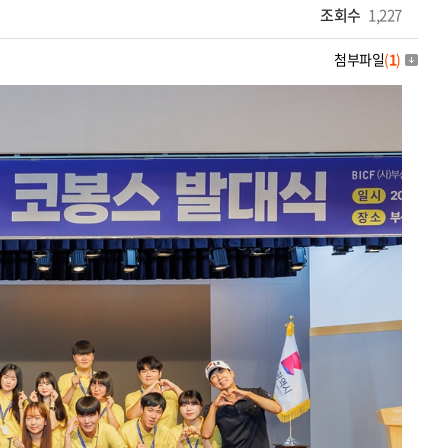
조회수
1,227
첨부파일
(
1
)