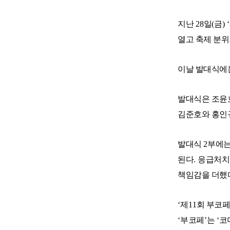
지난
28
일
(
금
) ‘
열고 축제 분위
이날 발대식에
발대식은 조
김준호와 홍인
발대식
2
부에
된다
.
응급처치
책임감을 더했
‘
제
11
회 부코
‘
부코페
’
는
‘
코