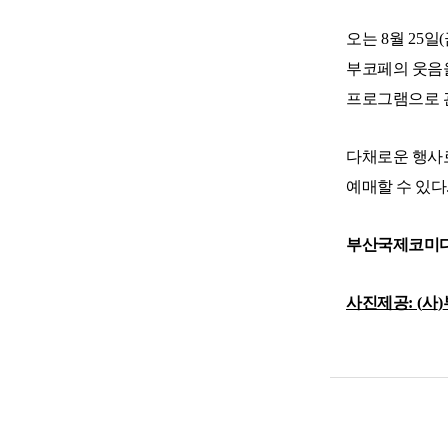
오는
8
월
25
일
(
부코페의 웃음
프로그램으로 
다채로운 행사로
예매할 수 있다
부산국제코미
사진제공
: (
사
)