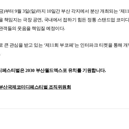
금
)
부터
9
월
3
일
(
일
)
까지
10
일간 부산 각지에서 분산 개최되는
‘
제
1
을 책임지는 극장 공연
,
국내에서 접하기 힘든 정통 스탠드업 코미
관객들의 웃음을 책임질 예정이다
.
 큰 관심을 받고 있는
‘
제
11
회 부코페
’
는 인터파크 티켓을 통해 
.
디페스티벌은
2030
부산월드엑스포 유치를 기원합니다
.
부산국제코미디페스티벌 조직위원회