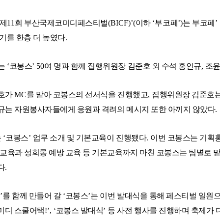
제
11
회 부산국제코미디페스티벌
(BICF)’(
이하
‘
부코페
’)
는 부코페
’ 
기를 한층 더 높였다
.
는
‘
코봉스
’ 50
여 명과 함께 집행위원장 김준호 외 수석 홍인규
,
조윤
윤호가
MC
를 맡아 코봉스의 선서식을 진행했고
,
집행위원장 김준호는
규는 자원봉사자들에게 응원과 격려의 메시지 또한 아끼지 않았다
.
는
‘
코봉스
’
업무 소개 및 기본교육이 진행됐다
.
이번 코봉스는 기획
교육과 성희롱 예방 교육 등 기본교육까지 마친 코봉스는 팀별로 맡
다
.
페
’
를 함께 만들어 갈
‘
코봉스
’
는 이번 발대식을 통해 페스티벌 일원
미디 스쿨어택
!’, ‘
코봉스 발대식
’
등 사전 행사를 진행하며 축제가