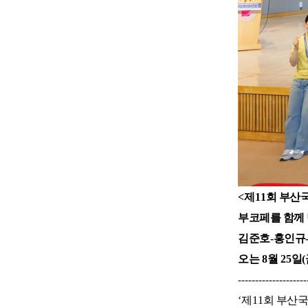
<
제
11
회 부산
부코페를 함께
김준호
-
홍인규
오는
8
월
25
일
(
--------------------
‘
제
11
회 부산