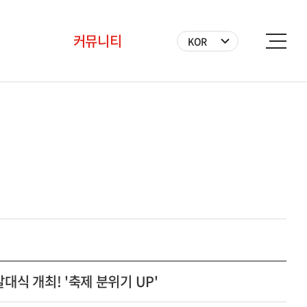
커뮤니티
KOR
공지사항
BICF 뉴스
사진
영상
자원봉사자
대식 개최! '축제 분위기 UP'