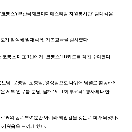
‘
코봉스
’(
부산국제코미디페스티벌 자원봉사단
)
발대식을
호가 참석해 발대식 및 기본교육을 실시했다
.
 코봉스 대표
1
인에게
‘
코봉스
’ ID
카드를 직접 수여했다
.
홍보팀
,
운영팀
,
초청팀
,
영상팀으로 나뉘어 팀별로 활동하게
은 세부 업무를 분담
,
올해
‘
제
11
회 부코페
’
행사에 대한
으로써의 동기부여뿐만 아니라 책임감을 갖는 기회가 되었다
.
 다가왔음을 느끼게 했다
.