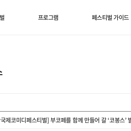
벌
프로그램
페스티벌 가이드
개막식
공연시간표
국내공연팀
공연장안내
해외초청작
온라인상영안내
스
부대행사
폐막식
산국제코미디페스티벌] 부코페를 함께 만들어 갈 ‘코봉스’ 발