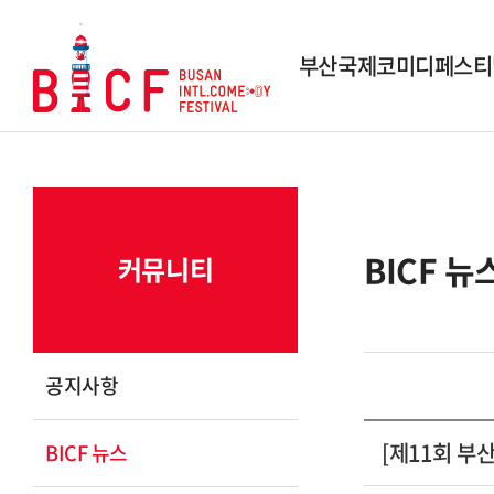
부산국제코미디페스티
행사개요
역대 페스티벌
역대 수상작
BICF 뉴
커뮤니티
시상내역
조직도
스폰서 및 파트너
공지사항
연락 및 문의
[제11회 부
BICF 뉴스