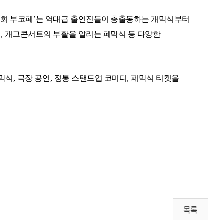
1
회 부코페
’
는 역대급 출연진들이 총출동하는 개막식부터
디
,
개그콘서트의 부활을 알리는 폐막식 등 다양한
개막식
,
극장 공연
,
정통 스탠드업 코미디
,
폐막식 티켓을
목록