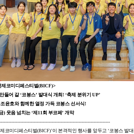
국제코미디페스티벌
(BICF)>
 만들어 갈
‘
코봉스
’
발대식 개최
! ‘
축제 분위기
UP’
-
조윤호와 함께한 열정 가득 코봉스 선서식
!
금
)
웃음 넘치는
‘
제
11
회 부코페
’
개막
--------------------------------------------------------------------------
국제코미디페스티벌
(BICF)’
이 본격적인 행사를 앞두고
‘
코봉스 발대