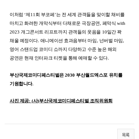
이처럼
‘
제
11
회 부코페
’
는 전 세계 관객들을 맞이할 채비를
마치고 화려한 개막식부터 다채로운 극장공연
,
폐막식
with
2023
개그콘서트 리프트까지 관객들의 웃음을
10
일간 꽉
채울 예정이다
.
애니메이션 효과음부터 마임
,
넌버벌 마임
,
영어 스탠드업 코미디 쇼까지 다양하고 수준 높은 해외
공연은 현재 인터파크 티켓을 통해 예매할 수 있다
.
부산국제코미디페스티벌은
2030
부산월드엑스포 유치를
기원합니다
.
사진 제공
: (
사
)
부산국제코미디페스티벌 조직위원회
목록