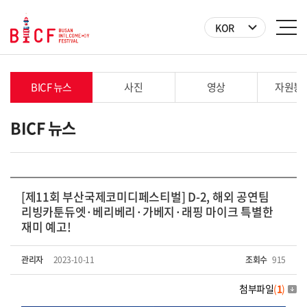
KOR
BICF 뉴스
사진
영상
자원봉
BICF 뉴스
[제11회 부산국제코미디페스티벌] D-2, 해외 공연팀
리빙카툰듀엣·베리베리·가베지·래핑 마이크 특별한
재미 예고!
관리자
2023-10-11
조회수
915
첨부파일
(
1
)