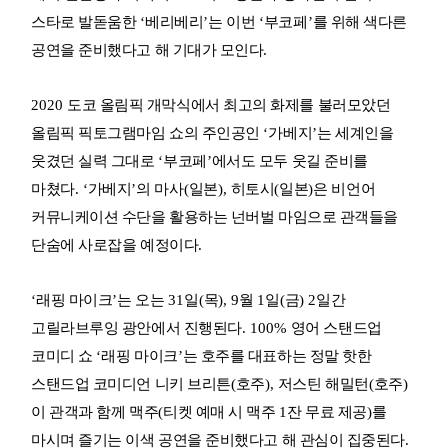
스타로 발돋움한
‘
베리베리
’
는 이번
‘
부코페
’
를 위해 색다른
공연을 준비했다고 해 기대가 모인다
.
2020
도코 올림픽 개막식에서 최고의 화제를 불러모았던
올림픽 픽토그램마임 쇼의 주인공인
‘
가베지
’
는 세계인을
웃겼던 실력 그대로
‘
부코페
’
에서도 모두 웃길 준비를
마쳤다
. ‘
가베지
’
의 마사
(
일본
),
히토시
(
일본
)
은 비언어
커뮤니케이션 수단을 활용하는 넌버벌 마임으로 관객들을
단숨에 사로잡을 예정이다
.
‘
래핑 마이크
’
는 오는
31
일
(
목
), 9
월
1
일
(
금
) 2
일간
고릴라브루잉 광안에서 진행된다
. 100%
영어 스탠드업
코미디 쇼
‘
래핑 마이크
’
는 호주를 대표하는 정말 핫한
스탠드업 코미디언 니키 브리튼
(
호주
),
저스틴 해밀턴
(
호주
)
이 관객과 함께 맥주
(
티켓 예매 시 맥주
1
잔 무료 제공
)
를
마시며 즐기는 이색 공연을 준비했다고 해 관심이 집중된다
.