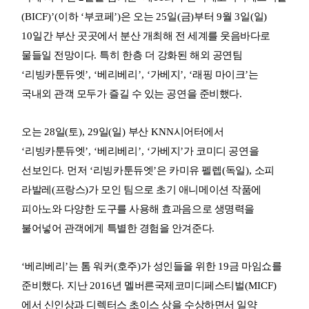
(BICF)’(
이하
‘
부코페
’)
은 오는
25
일
(
금
)
부터
9
월
3
일
(
일
)
10
일간 부산 곳곳에서 분산 개최해 전 세계를 웃음바다로
물들일 전망이다
.
특히 한층 더 강화된 해외 공연팀
‘
리빙카툰듀엣
’, ‘
베리베리
’, ‘
가베지
’, ‘
래핑 마이크
’
는
국내외 관객 모두가 즐길 수 있는 공연을 준비했다
.
오는
28
일
(
토
), 29
일
(
일
)
부산
KNN
시어터에서
‘
리빙카툰듀엣
’, ‘
베리베리
’, ‘
가베지
’
가 코미디 공연을
선보인다
.
먼저
‘
리빙카툰듀엣
’
은 카미유 펠렙
(
독일
),
소피
라발레
(
프랑스
)
가 모인 팀으로 초기 애니메이션 작품에
피아노와 다양한 도구를 사용해 효과음으로 생명력을
불어넣어 관객에게 특별한 경험을 안겨준다
.
‘
베리베리
’
는 톰 워커
(
호주
)
가 성인들을 위한
19
금 마임쇼를
준비했다
.
지난
2016
년 멜버른국제코미디페스티벌
(MICF)
에서 신인상과 디렉터스 초이스 상을 수상하면서 일약