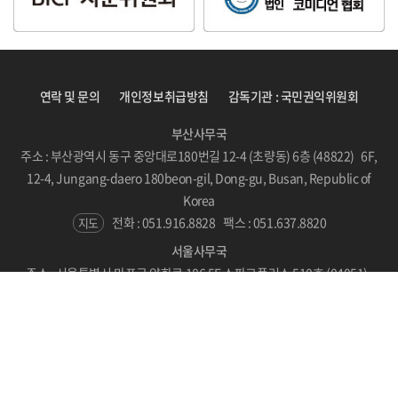
연락 및 문의
개인정보취급방침
감독기관 : 국민권익위원회
부산사무국
주소 : 부산광역시 동구 중앙대로180번길 12-4 (초량동) 6층 (48822) 6F,
12-4, Jungang-daero 180beon-gil, Dong-gu, Busan, Republic of
Korea
전화 : 051.916.8828
팩스 : 051.637.8820
지도
서울사무국
주소 : 서울특별시 마포구 양화로 186 5F 스파크플러스 510호 (04051)
#510, SPARKPLUS, LC Tower, 186 Yanghwa-ro, Mapo-gu, Seoul,
Republic of Korea
지도
Copyright © BICF 2021. All Rights Reserved.