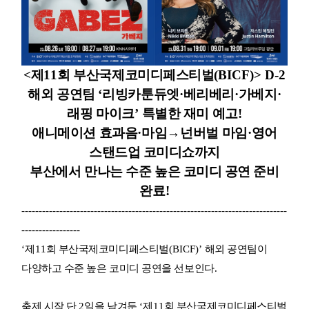
<
제
11
회 부산국제코미디페스티벌
(BICF)> D-2
해외 공연팀
‘
리빙카툰듀엣
·
베리베리
·
가베지
·
래핑 마이크
’
특별한 재미 예고
!
애니메이션 효과음
·
마임
→
넌버벌 마임
·
영어
스탠드업 코미디쇼까지
부산에서 만나는 수준 높은 코미디 공연 준비
완료
!
-----------------------------------------------------------------------------
-----------------
‘
제
11
회 부산국제코미디페스티벌
(BICF)’
해외 공연팀이
다양하고 수준 높은 코미디 공연을 선보인다
.
축제 시작 단
2
일을 남겨둔
‘
제
11
회 부산국제코미디페스티벌