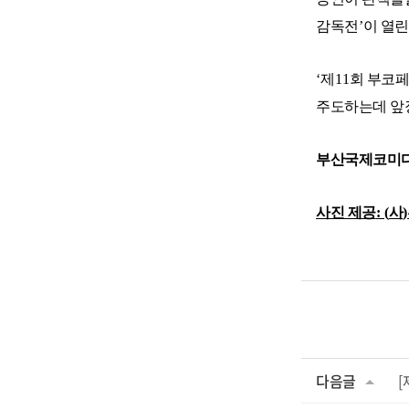
감독전
’
이 열
‘
제
11
회 부코
주도하는데 
부산국제코미
사진 제공
: (
사
)
다음글
[