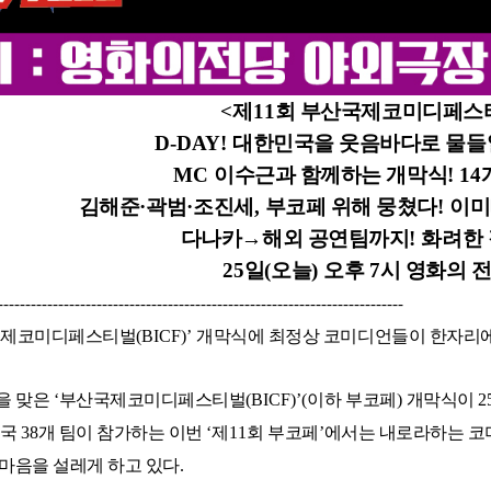
<
제
11
회 부산국제코미디페스
D-DAY!
대한민국을 웃음바다로 물들
MC
이수근과 함께하는 개막식
! 14
김해준
·
곽범
·
조진세
,
부코페 위해 뭉쳤다
!
이미
다나카
→
해외 공연팀까지
!
화려한 
25
일
(
오늘
)
오후
7
시 영화의 
--------------------------------------------------------------------------
국제코미디페스티벌
(BICF)’
개막식에 최정상 코미디언들이 한자리
을 맞은
‘
부산국제코미디페스티벌
(BICF)’(
이하 부코페
)
개막식이
2
개국
38
개 팀이 참가하는 이번
‘
제
11
회 부코페
’
에서는 내로라하는 코
마음을 설레게 하고 있다
.