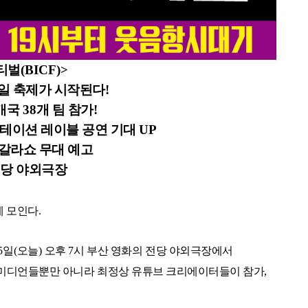
티벌
(BICF)>
일 축제가 시작된다
!
개국
38
개 팀 참가
!
테이션 레이블 공연 기대
UP
갈라쇼 무대 예고
전당 야외극장
에 모인다
.
5
일
(
오늘
)
오후
7
시 부산 영화의 전당 야외극장에서
미디언들뿐만 아니라 최정상 유튜브 크리에이터들이 참가
,