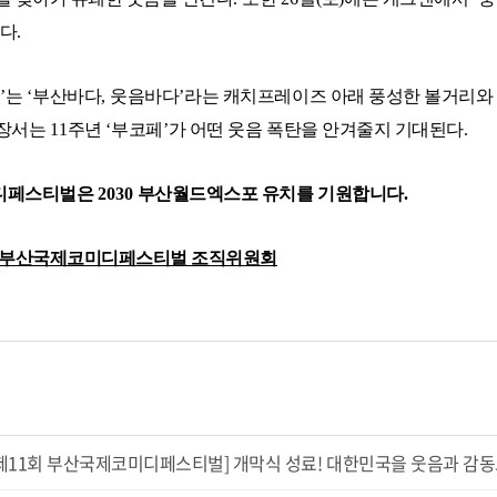
린다
.
페
’
는
‘
부산바다
,
웃음바다
’
라는 캐치프레이즈 아래 풍성한 볼거리와
앞장서는
11
주년
‘
부코페
’
가 어떤 웃음 폭탄을 안겨줄지 기대된다
.
디페스티벌은
2030
부산월드엑스포 유치를 기원합니다
.
부산국제코미디페스티벌 조직위원회
제11회 부산국제코미디페스티벌] 개막식 성료! 대한민국을 웃음과 감동으