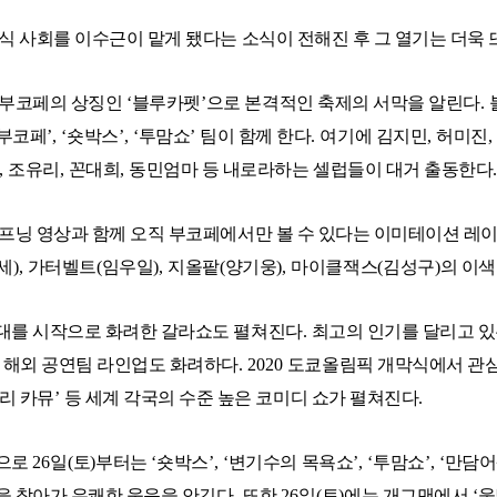
식 사회를 이수근이 맡게 됐다는 소식이 전해진 후 그 열기는 더욱
 부코페의 상징인
‘
블루카펫
’
으로 본격적인 축제의 서막을 알린다
.
부코페
’, ‘
숏박스
’, ‘
투맘쇼
’
팀이 함께 한다
.
여기에 김지민
,
허미진
,
,
조유리
,
꼰대희
,
동민엄마 등 내로라하는 셀럽들이 대거 출동한다
프닝 영상과 함께 오직 부코페에서만 볼 수 있다는 이미테이션 레
세
),
가터벨트
(
임우일
),
지올팥
(
양기웅
),
마이클잭스
(
김성구
)
의 이색
대를 시작으로 화려한 갈라쇼도 펼쳐진다
.
최고의 인기를 달리고 
.
해외 공연팀 라인업도 화려하다
. 2020
도쿄올림픽 개막식에서 관심
리 카뮤
’
등 세계 각국의 수준 높은 코미디 쇼가 펼쳐진다
.
작으로
26
일
(
토
)
부터는
‘
숏박스
’, ‘
변기수의 목욕쇼
’, ‘
투맘쇼
’, ‘
만담어
을 찾아가 유쾌한 웃음을 안긴다
.
또한
26
일
(
토
)
에는 개그맨에서
‘
웅