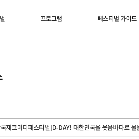
벌
프로그램
페스티벌 가이드
개막식
공연시간표
국내공연팀
공연장안내
해외초청작
온라인상영안내
스
부대행사
폐막식
산국제코미디페스티벌]D-DAY! 대한민국을 웃음바다로 물