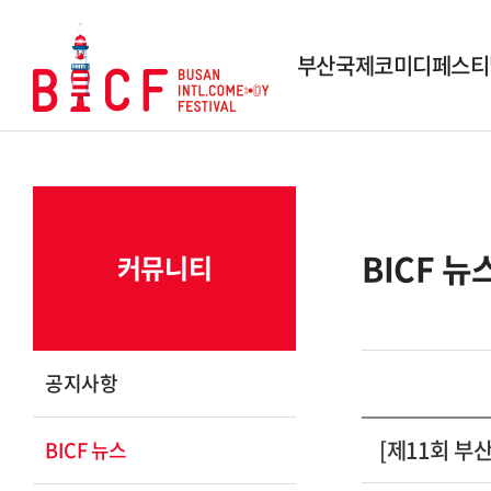
부산국제코미디페스티
행사개요
역대 페스티벌
역대 수상작
BICF 뉴
커뮤니티
시상내역
조직도
스폰서 및 파트너
공지사항
연락 및 문의
[제11회 부
BICF 뉴스