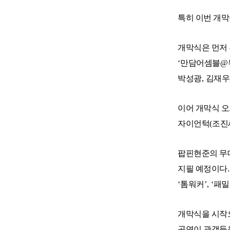
특히 이번 개막
개막식은 먼저
‘
만담어셈블
@
박성광
,
김재우
이어 개막식 오
자이언턱
(
조진
팝핀현준의 무
지필 예정이다
‘
톰워커
’, ‘
패밀
개막식을 시
공연이 관객들