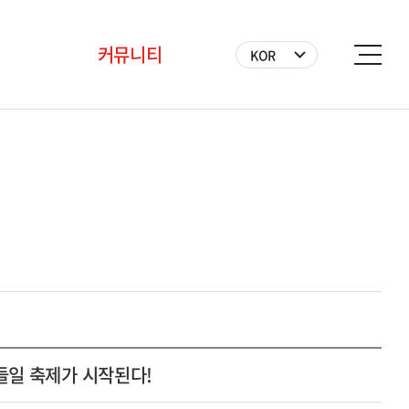
커뮤니티
KOR
공지사항
BICF 뉴스
사진
영상
자원봉사자
들일 축제가 시작된다!