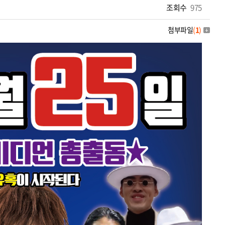
조회수
975
첨부파일
(
1
)