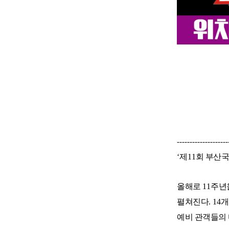
--------------------
‘
제
11
회 부산
올해로
11
주년
펼쳐진다
. 14
예비 관객들의 