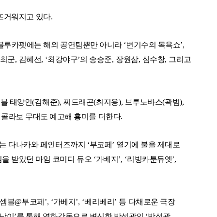
 뜨거워지고 있다
.
블루카펫에는 해외 공연팀뿐만 아니라
‘
변기수의 목욕쇼
’,
최군
,
김혜선
, ‘
최강야구
’
의 송승준
,
장원삼
,
심수창
,
그리고
.
이블 태양인
(
김해준
),
찌드래곤
(
최지용
),
브루노바스
(
곽범
),
 콜라보 무대도 예고해 흥미를 더한다
.
있는 다나카와 페인터즈까지
‘
부코페
’
열기에 불을 제대로
을 받았던 마임 코미디 듀오
‘
가베지
’, ‘
리빙카툰듀엣
’,
셈블
@
부코페
’, ‘
가베지
’, ‘
베리베리
’
등 다채로운 극장
남이
’
를 통해 영화감독으로 변신한 박성광의
‘
박성광