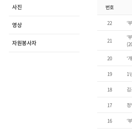
사진
번호
22
‘
영상
‘
21
자원봉사자
(2
20
‘
19
1
18
김
17
정
16
‘