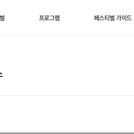
벌
프로그램
페스티벌 가이드
개막식
공연시간표
국내공연팀
공연장안내
해외초청작
온라인상영안내
스
부대행사
폐막식