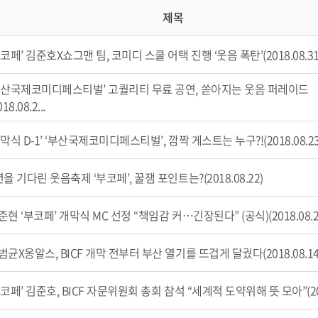
제목
부코페’ 김준호X쇼그맨 팀, 코미디 스쿨 어택 진행 ‘웃음 폭탄’(2018.08.31
부산국제코미디페스티벌’ 고퀄리티 무료 공연, 쏟아지는 웃음 퍼레이드
018.08.2...
개막식 D-1’ ‘부산국제코미디페스티벌’, 깜짝 게스트는 누구?!(2018.08.23
년을 기다린 웃음축제 ‘부코페’, 꿀잼 포인트는?(2018.08.22)
준현 ‘부코페’ 개막식 MC 선정 “책임감 커…긴장된다” (공식)(2018.08.2
범균X옹알스, BICF 개막 전부터 부산 열기를 뜨겁게 달궜다(2018.08.14
부코페’ 김준호, BICF 자문위원회 총회 참석 “세계적 도약위해 뜻 모아”(2018