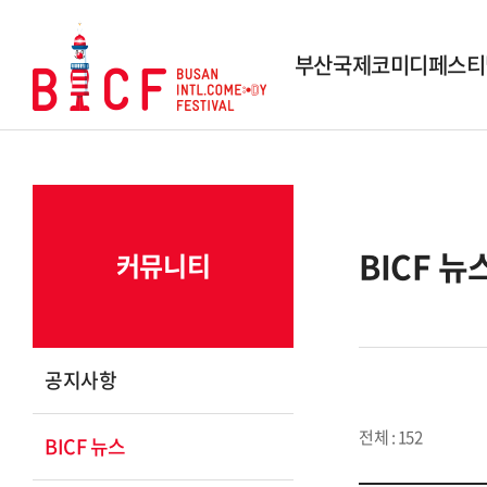
부산국제코미디페스티
행사개요
역대 페스티벌
역대 수상작
BICF 뉴
커뮤니티
시상내역
조직도
스폰서 및 파트너
공지사항
연락 및 문의
전체 : 152
BICF 뉴스