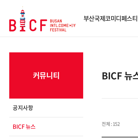
부산국제코미디페스티
행사개요
역대 페스티벌
역대 수상작
BICF 뉴
커뮤니티
시상내역
조직도
스폰서 및 파트너
공지사항
연락 및 문의
전체 : 152
BICF 뉴스