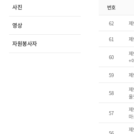
사진
번호
62
제
영상
61
제
자원봉사자
제
60
+
59
제
제
58
올
제
57
마음
제
56