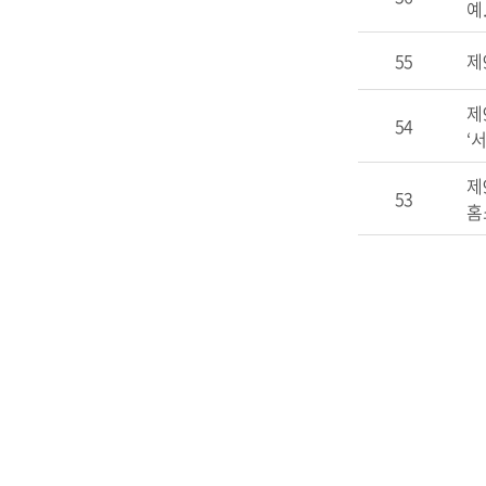
예.
55
제
제
54
‘서
제
53
홈