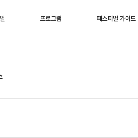
벌
프로그램
페스티벌 가이드
개막식
공연시간표
국내공연팀
공연장안내
해외초청작
온라인상영안내
스
부대행사
폐막식