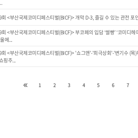
..
9회 <부산국제코미디페스티벌(BICF)> 개막 D-3, 즐길 수 있는 관전 포
9회 <부산국제코미디페스티벌(BICF)> 부코페의 입담 ‘썰빵’ ‘코미디헤
울메...
9회 <부산국제코미디페스티벌(BICF)> '쇼그맨'-'희극상회'-'변기수 (목)
쇼핑주...
1
2
3
4
5
6
7