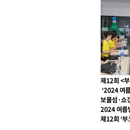
제12회 <
‘2024 
보물섬·쇼갱
2024 여
제12회 ‘부