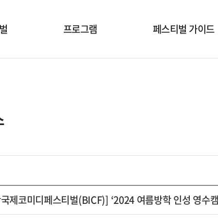
벌
프로그램
페스티벌 가이드
개막식
공연시간표
국내공연팀
공연장안내
해외초청작
온라인상영안내
스
부대행사
폐막식
산국제코미디페스티벌(BICF)] ‘2024 여름방학 인성 영수