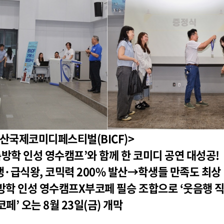
부산국제코미디페스티벌(BICF)>
여름방학 인성 영수캠프’와 함께 한 코미디 공연 대성공!
·급식왕, 코믹력 200% 발산→학생들 만족도 최상
름방학 인성 영수캠프X부코페 필승 조합으로 ‘웃음행 직
코페’ 오는 8월 23일(금) 개막