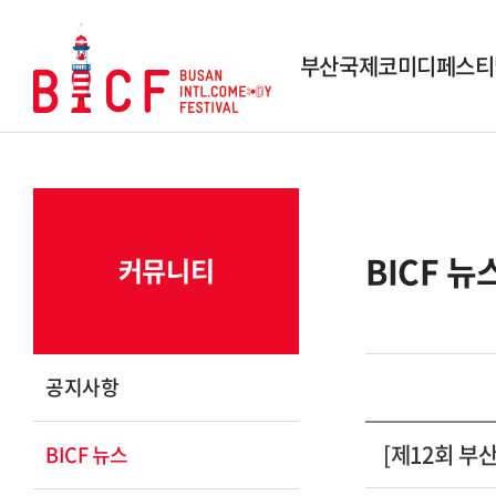
부산국제코미디페스티
행사개요
역대 페스티벌
역대 수상작
BICF 뉴
커뮤니티
시상내역
조직도
스폰서 및 파트너
공지사항
연락 및 문의
[제12회 부
BICF 뉴스