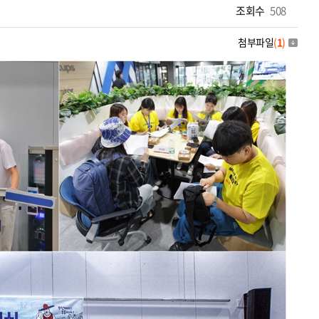
조회수
508
첨부파일
(
1
)