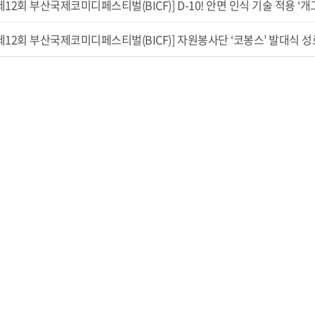
제12회 부산국제코미디페스티벌(BICF)] D-10! 안면 인식 기술 적용 ‘개그
제12회 부산국제코미디페스티벌(BICF)] 자원봉사단 ‘코봉스’ 발대식 성료!