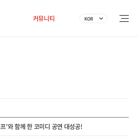
커뮤니티
KOR
공지사항
BICF 뉴스
사진
영상
자원봉사자
캠프’와 함께 한 코미디 공연 대성공!