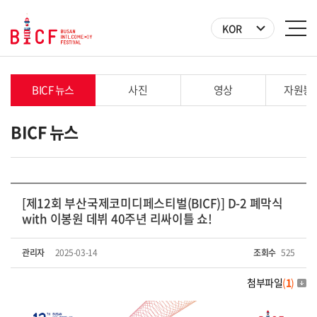
KOR
BICF 뉴스
사진
영상
자원봉
BICF 뉴스
[제12회 부산국제코미디페스티벌(BICF)] D-2 폐막식
with 이봉원 데뷔 40주년 리싸이틀 쇼!
관리자
2025-03-14
조회수
525
첨부파일
(
1
)