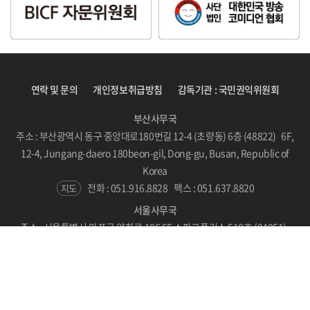
연락 및 문의
개인정보취급방침
감독기관 : 국민권익위원회
부산사무국
주소 : 부산광역시 동구 중앙대로180번길 12-4 (초량동) 6층 (48822) 6F,
12-4, Jungang-daero 180beon-gil, Dong-gu, Busan, Republic of
Korea
전화 : 051.916.8828
팩스 : 051.637.8820
지도
서울사무국
주소 : 서울특별시 마포구 양화로 186 5F 스파크플러스 510호 (04051)
#510, SPARKPLUS, LC Tower, 186 Yanghwa-ro, Mapo-gu, Seoul,
Republic of Korea
지도
Copyright © BICF 2021. All Rights Reserved.