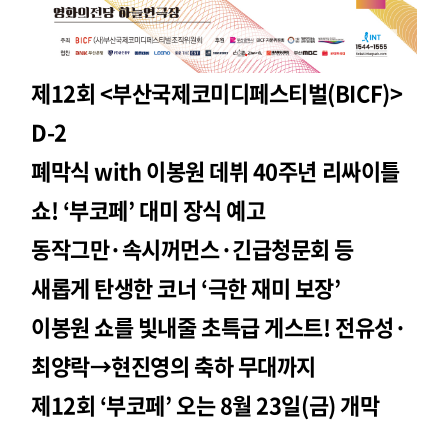
제12회 <부산국제코미디페스티벌(BICF)>
D-2
폐막식 with 이봉원 데뷔 40주년 리싸이틀
쇼! ‘부코페’ 대미 장식 예고
동작그만·속시꺼먼스·긴급청문회 등
새롭게 탄생한 코너 ‘극한 재미 보장’
이봉원 쇼를 빛내줄 초특급 게스트! 전유성·
최양락→현진영의 축하 무대까지
제12회 ‘부코페’ 오는 8월 23일(금) 개막