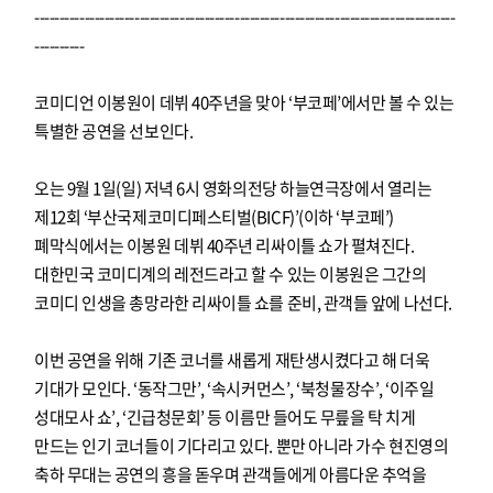
------------------------------------------------------------------------------------
----------
코미디언 이봉원이 데뷔 40주년을 맞아 ‘부코페’에서만 볼 수 있는
특별한 공연을 선보인다.
오는 9월 1일(일) 저녁 6시 영화의전당 하늘연극장에서 열리는
제12회 ‘부산국제코미디페스티벌(BICF)’(이하 ‘부코페’)
폐막식에서는 이봉원 데뷔 40주년 리싸이틀 쇼가 펼쳐진다.
대한민국 코미디계의 레전드라고 할 수 있는 이봉원은 그간의
코미디 인생을 총망라한 리싸이틀 쇼를 준비, 관객들 앞에 나선다.
이번 공연을 위해 기존 코너를 새롭게 재탄생시켰다고 해 더욱
기대가 모인다. ‘동작그만’, ‘속시커먼스’, ‘북청물장수’, ‘이주일
성대모사 쇼’, ‘긴급청문회’ 등 이름만 들어도 무릎을 탁 치게
만드는 인기 코너들이 기다리고 있다. 뿐만 아니라 가수 현진영의
축하 무대는 공연의 흥을 돋우며 관객들에게 아름다운 추억을