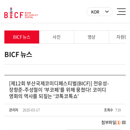
KOR
BICF 뉴스
사진
영상
자원봉
BICF 뉴스
[제12회 부산국제코미디페스티벌(BICF)] 전유성-
장항준-주성철이 ‘부코페’를 위해 뭉쳤다! 코미디
영화의 역사를 되짚는 ‘코톡코톡쇼’
관리자
2025-03-17
조회수
719
첨부파일
(
1
)