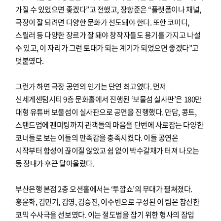
가질 수 있었으면 좋겠다”고 전했고, 장항준은 “플랫폼이나 채널,
극장이 잘 되려면 다양한 문화가 선도돼야 한다. 또한 코미디,
스릴러 등 다양한 장르가 잘 돼야 창작자들도 용기를 가지고 나설
수 있고, 이 자리가 그런 토대가 되는 계기가 되었으면 좋겠다”고
덧붙였다.
그런가 하면 극장 공연의 인기는 단연 최고였다. 먼저
신세계센텀시티 9층 문화홀에서 진행된 ‘보물섬 실사판’은 180만
대형 유튜버 보물섬이 실사판으로 공연을 진행했다. 만담, 콩트,
스탠드업에 팬미팅까지 관객들의 마음을 단번에 사로잡는 다양한
코너들로 보는 이들의 만족감을 충족시켰다. 이들 공연은
시작부터 함성이 끊이질 않았고 쉼 없이 박수갈채가 터져 나오는
등 장내가 후끈 달아올랐다.
부산은행 본점 2층 오션홀에서는 ‘투깝쇼’의 무대가 펼쳐졌다.
홍윤화, 김민기, 김영, 김승진, 이수빈으로 구성된 이 팀은 참신한
코믹 수사극을 선보였다. 이는 절도범을 잡기 위한 형사의 잠입