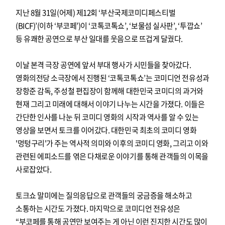
지난 8월 31일(어제) 제12회 ‘부산국제코미디페스티벌
(BICF)’(이하 ‘부코페’)이 ‘코톡코톡쇼’, ‘보물섬 실사판’, ‘투깝쇼’
등 유쾌한 공연으로 부산 일대를 웃음으로 뜨겁게 달궜다.
이날 본격 극장 공연에 앞서 부대 행사가 시민들을 찾아갔다.
영화의전당 소극장에서 진행된 ‘코톡코톡쇼’는 코미디언 전유성과
장항준 감독, 주성철 편집장이 함께해 대한민국 코미디의 과거와
현재 그리고 미래에 대해서 이야기 나누는 시간을 가졌다. 이들은
간단한 인사를 나눈 뒤 코미디 영화의 시작과 역사를 알 수 있는
영상을 보면서 토크를 이어갔다. 대한민국 최초의 코미디 영화
'멍텅구리'가 주는 역사적 의미와 이후의 코미디 영화, 그리고 이와
관련된 에피소드를 엮은 다채로운 이야기를 통해 관객들의 이목을
사로잡았다.
토크쇼 말미에는 질의응답으로 관객들의 궁금증을 해소하고
소통하는 시간도 가졌다. 마지막으로 코미디언 전유성은
“부코페를 통해 공연만 보여주는 게 아닌 이런 진지한 시간도 많이