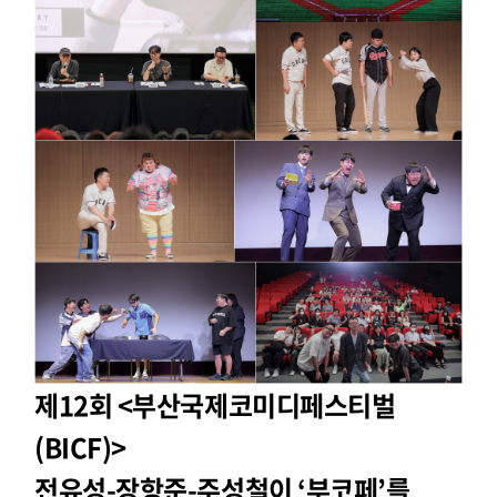
제12회 <부산국제코미디페스티벌
(BICF)>
전유성-장항준-주성철이 ‘부코페’를