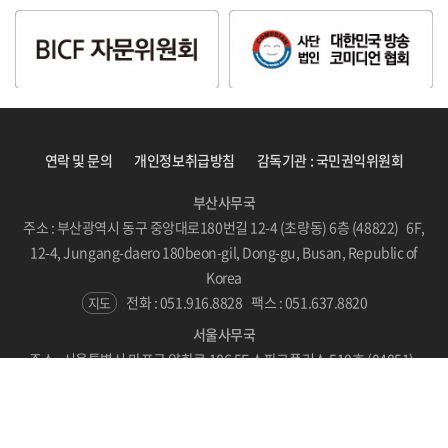
연락 및 문의
개인정보취급방침
감독기관 : 국민권익위원회
부산사무국
주소 : 부산광역시 동구 중앙대로180번길 12-4 (초량동) 6층 (48822) 6F,
12-4, Jungang-daero 180beon-gil, Dong-gu, Busan, Republic of
Korea
전화 : 051.916.8828
팩스 : 051.637.8820
지도
서울사무국
주소 : 서울특별시 마포구 양화로 186 5F 스파크플러스 510호 (04051)
#510, SPARKPLUS, LC Tower, 186 Yanghwa-ro, Mapo-gu, Seoul,
Republic of Korea
지도