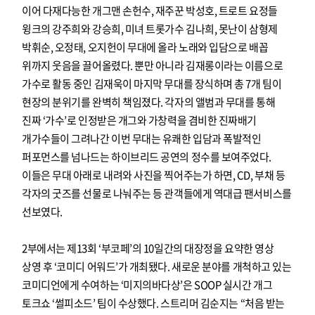
이어 다재다능한 개그맨 손헌수, 재주꾼 박성호, 트로트 요정들
윙크의 강주희와 강승희, 미녀 트롯가수 김나희, 못난이 삼형제
박휘순, 오정태, 오지헌이 무대에 올라 노래와 입담으로 배꼽
위까지 웃음을 끌어올렸다. 뿐만 아니라 김재롱이라는 이름으로
가수로 활동 중인 김재욱이 마지막 무대를 장식하며 총 7개 팀이
현장의 분위기를 완벽히 책임졌다. 각자의 앨범과 무대를 통해
진짜 ‘가수’로 인정받은 개그와 가창력을 겸비한 진짜배기
개가수들이 그려나간 이번 무대는 유쾌한 입담과 폭발적인
퍼포먼스를 넘나드는 하이브리드 공연의 정수를 보여주었다.
이들은 무대 아래로 내려와 사진을 찍어주는가 하면, CD, 부채 등
각자의 굿즈를 선물로 나눠주는 등 관객들에게 역대급 팬서비스를
선보였다.
2부에서는 제13회 ‘부코페’의 10일간의 대장정을 요약한 영상
상영 후 ‘코미디 어워드’가 개최됐다. 새로운 분야를 개척하고 있는
코미디언에게 수여하는 ‘미지의바다상’은 SOOP 실시간 개그
토크쇼 ‘썰피소드’ 팀이 수상했다. 스트리머 김순지는 “처음 받는