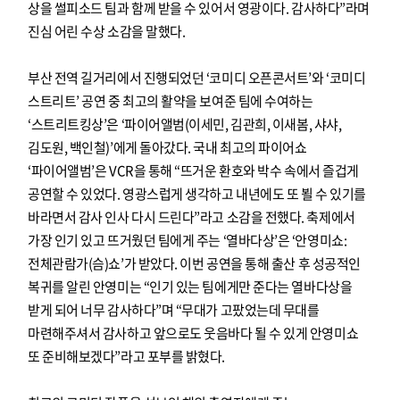
상을 썰피소드 팀과 함께 받을 수 있어서 영광이다. 감사하다”라며
진심 어린 수상 소감을 말했다.
부산 전역 길거리에서 진행되었던 ‘코미디 오픈콘서트’와 ‘코미디
스트리트’ 공연 중 최고의 활약을 보여준 팀에 수여하는
‘스트리트킹상’은 ‘파이어앨범(이세민, 김관희, 이새봄, 샤샤,
김도원, 백인철)’에게 돌아갔다. 국내 최고의 파이어쇼
‘파이어앨범’은 VCR을 통해 “뜨거운 환호와 박수 속에서 즐겁게
공연할 수 있었다. 영광스럽게 생각하고 내년에도 또 뵐 수 있기를
바라면서 감사 인사 다시 드린다”라고 소감을 전했다. 축제에서
가장 인기 있고 뜨거웠던 팀에게 주는 ‘열바다상’은 ‘안영미쇼:
전체관람가(슴)쇼’가 받았다. 이번 공연을 통해 출산 후 성공적인
복귀를 알린 안영미는 “인기 있는 팀에게만 준다는 열바다상을
받게 되어 너무 감사하다”며 “무대가 고팠었는데 무대를
마련해주셔서 감사하고 앞으로도 웃음바다 될 수 있게 안영미쇼
또 준비해보겠다”라고 포부를 밝혔다.