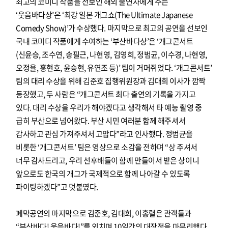
최고의 코미디 작품을 선보인 해외 출연자에게 주는
‘웃음바다상’은 ‘최강 일본 개그쇼(The Ultimate Japanese
Comedy Show)’가 수상했다. 마지막으로 최고의 공연을 선보인
국내 코미디 작품에게 수여하는 ‘부산바다상’은 ‘개그콘서트
(신윤승, 조수연, 송필근, 나현영, 김영희, 정범균, 이수경, 나현영,
오정율, 홍현호, 윤승현, 유연조 등)’ 팀이 거머쥐었다. ‘개그콘서트’
팀의 대리 수상을 위해 김준호 집행위원장과 김대희 이사가 깜짝
등장했고, 두 사람은 “개그콘서트 최다 출연의 기록을 가지고
있다. 대리 수상을 우리가 해야겠다고 생각해서 타 예능 촬영 중
급히 부산으로 넘어왔다. 부산 시민 여러분 함께 해주셔서
감사하고 관심 가져주셔서 고맙다”라고 인사했다. 정범균을
비롯한 ‘개그콘서트’ 팀은 영상으로 소감을 전하며 “상 주셔서
너무 감사드리고, 우리 선후배들이 함께 만들어서 받은 상이니
앞으로도 한국의 개그가 국제적으로 함께 나아갈 수 있도록
파이팅하겠다”고 덧붙였다.
폐막공연의 마지막으로 김준호, 김대희, 이홍렬은 관객들과
“부산바다! 웃음바다!”를 외치며 10일간의 대장정을 마무리했다.