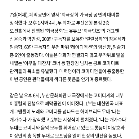
7일(어제), 폐막공연에 앞서 ‘희극상회’가 극장 공연의 대미를
장식했다. 오후 1시와 4시, 두 회차로 부산은행 본점 2층
오션홀에서 진행된 ‘희극상회’는 유튜브 ‘희극인즈’의 개그맨
신윤승과 박민성, 200만 구독자를 보유한 ‘낄낄상회’의 장윤석과
임종혁, 60만 구독자의 우먼 파워 ‘레이디액션’의 임선양, 임슬기
총 6인이 출동했다. 이들은 대화가 연결되지 않고 무작위로 말을
내뱉는 ‘아무말 대잔치’ 코너 등 현장감 넘치는 콩트 코미디로
관객들의 폭소를 유발했다. 매력덩어리 코미디언들이 총출동한
이번 공연은 관객들에게 색다른 웃음을 안기며 종료됐다.
같은 날 오후 6시, 부산문화회관 대극장에서는 코미디계의 대부
이홍렬의 진행으로 폐막공연이 이어졌다. 1부는 대한민국 대표
개그맨들이 노래와 코미디를 넘나드는 하이브리드 무대 ‘나는
개가수다’가 장식했고, 2부는 시상식이 펼쳐졌다. ‘나는 개가수다’
무대는 코미디와 음악 모두를 휘어잡고 있는 트롯둥이 이상호와
이상민의 흥 폭발 무대로 오프닝을 열며 현장의 텐션을 높였다.