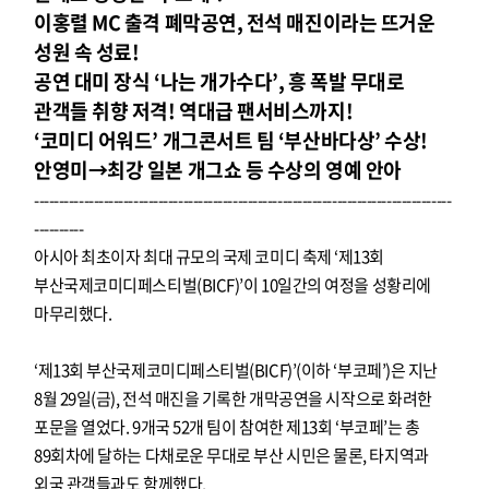
이홍렬 MC 출격 폐막공연, 전석 매진이라는 뜨거운
성원 속 성료!
공연 대미 장식 ‘나는 개가수다’, 흥 폭발 무대로
관객들 취향 저격! 역대급 팬서비스까지!
‘코미디 어워드’ 개그콘서트 팀 ‘부산바다상’ 수상!
안영미→최강 일본 개그쇼 등 수상의 영예 안아
------------------------------------------------------------------------------------
----------
아시아 최초이자 최대 규모의 국제 코미디 축제 ‘제13회
부산국제코미디페스티벌(BICF)’이 10일간의 여정을 성황리에
마무리했다.
‘제13회 부산국제코미디페스티벌(BICF)’(이하 ‘부코페’)은 지난
8월 29일(금), 전석 매진을 기록한 개막공연을 시작으로 화려한
포문을 열었다. 9개국 52개 팀이 참여한 제13회 ‘부코페’는 총
89회차에 달하는 다채로운 무대로 부산 시민은 물론, 타지역과
외국 관객들과도 함께했다.