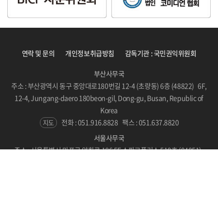
연락 및 문의
개인정보취급방침
감독기관 : 국민권익위원회
부산사무국
주소 : 부산광역시 동구 중앙대로180번길 12-4 (초량동) 6층 (48822) 6F,
12-4, Jungang-daero 180beon-gil, Dong-gu, Busan, Republic of
Korea
전화 : 051.916.8828
팩스 : 051.637.8820
지도
서울사무국
주소 : 서울특별시 마포구 양화로 186 5F 스파크플러스 510호 (04051)
#510, SPARKPLUS, LC Tower, 186 Yanghwa-ro, Mapo-gu, Seoul,
Republic of Korea
지도
Copyright © BICF 2021. All Rights Reserved.