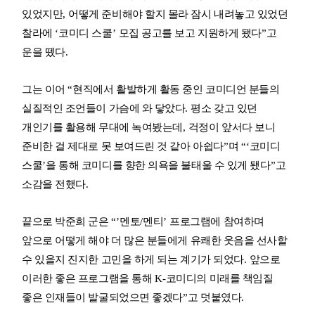
있었지만
,
어떻게 준비해야 할지 몰라 잠시 내려놓고 있었던
찰라에
‘
코미디 스쿨
’
모집 공고를 보고 지원하게 됐다
”
고
운을 뗐다
.
그는 이어
“
현직에서 활발하게 활동 중인 코미디언 분들의
실질적인 조언들이 가슴에 와 닿았다
.
평소 갖고 있던
개인기를 활용해 무대에 녹여봤는데
,
걱정이 앞서다 보니
준비한 걸 제대로 못 보여드린 것 같아 아쉽다
”
며
“‘
코미디
스쿨
’
을 통해 코미디를 향한 의욕을 불태울 수 있게 됐다
”
고
소감을 전했다
.
끝으로 박준희 군은
“’
멘토
/
멘티
’
프로그램에 참여하며
앞으로 어떻게 해야 더 많은 분들에게 유쾌한 웃음을 선사할
수 있을지 진지한 고민을 하게 되는 계기가 되었다
.
앞으로
이러한 좋은 프로그램을 통해
K-
코미디의 미래를 책임질
좋은 인재들이 발굴되었으면 좋겠다
”
고 덧붙였다
.