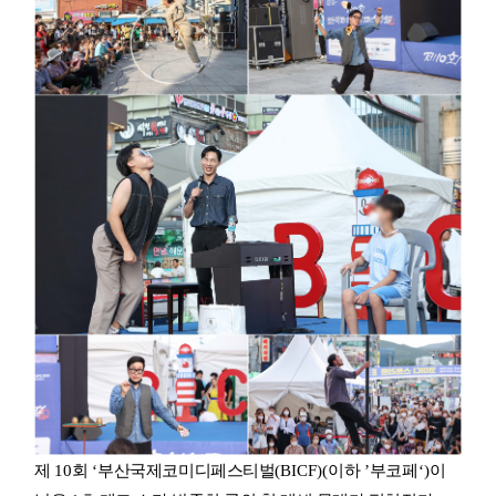
제
10
회
‘
부산국제코미디페스티벌
(BICF)(
이하
’
부코페
‘)
이