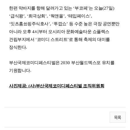
한편 막바지를 향해 달려가고 있는
‘
부코페
’
는 오늘
(27
일
)
‘
급식왕
’, ‘
희극상회
’, ‘
웍앤올
’, ‘
테입페이스
’,
‘
잇츠홈쑈핑주식호사
’, ‘
투깝쇼
’
등 수준 높은 극장 공연뿐만
아니라 오후
4
시부터 오시리아 문화예술타운 쇼플렉스
건립부지에서
‘
코미디 스트리트
’
로 통해 축제의 대미를
장식한다
.
부산국제코미디페스티벌은
2030
부산월드엑스포 유치를
기원합니다
.
사진제공
: (
사
)
부산국제코미디페스티벌 조직위원회
목록