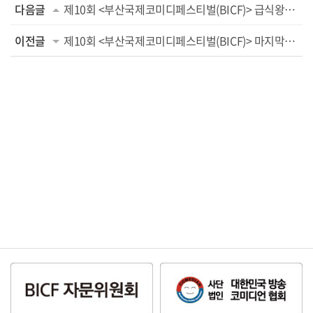
다음글
제10회 <부산국제코미디페스티벌(BICF)> 급식왕-희극상회-잇츠홈쑈핑주식회사-투깝쇼부터 웍앤...
이전글
제10회 <부산국제코미디페스티벌(BICF)> 마지막까지 놓쳐서는 안 될 최강 라인업!