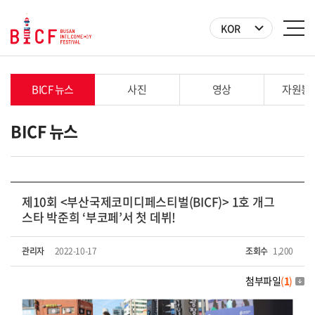
KOR
BICF 뉴스
사진
영상
자원봉
BICF 뉴스
제10회 <부산국제코미디페스티벌(BICF)> 1호 개그
스타 박준희 ‘부코페’서 첫 데뷔!
관리자
2022-10-17
조회수
1,200
첨부파일
(
1
)