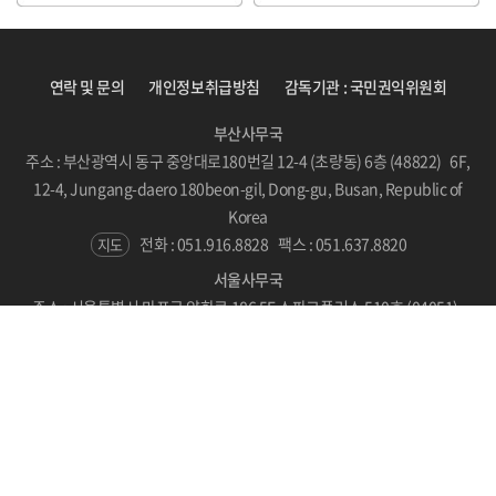
연락 및 문의
개인정보취급방침
감독기관 : 국민권익위원회
부산사무국
주소 : 부산광역시 동구 중앙대로180번길 12-4 (초량동) 6층 (48822) 6F,
12-4, Jungang-daero 180beon-gil, Dong-gu, Busan, Republic of
Korea
전화 : 051.916.8828
팩스 : 051.637.8820
지도
서울사무국
주소 : 서울특별시 마포구 양화로 186 5F 스파크플러스 510호 (04051)
#510, SPARKPLUS, LC Tower, 186 Yanghwa-ro, Mapo-gu, Seoul,
Republic of Korea
지도
Copyright © BICF 2021. All Rights Reserved.