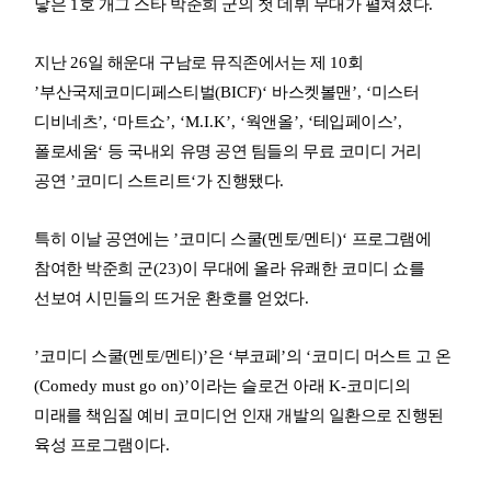
낳은
1
호 개그 스타 박준희 군의 첫 데뷔 무대가 펼쳐졌다
.
지난
26
일 해운대 구남로 뮤직존에서는 제
10
회
’
부산국제코미디페스티벌
(BICF)‘
바스켓볼맨
’, ‘
미스터
디비네츠
’, ‘
마트쇼
’, ‘M.I.K’, ‘
웍앤올
’, ‘
테입페이스
’,
폴로세움
‘
등 국내외 유명 공연 팀들의 무료 코미디 거리
공연
’
코미디 스트리트
‘
가 진행됐다
.
특히 이날 공연에는
’
코미디 스쿨
(
멘토
/
멘티
)‘
프로그램에
참여한 박준희 군
(23)
이 무대에 올라 유쾌한 코미디 쇼를
선보여 시민들의 뜨거운 환호를 얻었다
.
’
코미디 스쿨
(
멘토
/
멘티
)’
은
‘
부코페
’
의
‘
코미디 머스트 고 온
(Comedy must go on)’
이라는 슬로건 아래
K-
코미디의
미래를 책임질 예비 코미디언 인재 개발의 일환으로 진행된
육성 프로그램이다
.