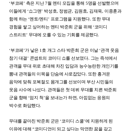
‘
부코페
’
측은 지난
7
월 멘티 모집을 통해
5
명을 선발했으며
이들에게
‘
쇼그맨
’
박성호
,
정범균
,
김원효
,
김재욱
,
이종훈과
함께 하는
‘
멘토
/
멘티
’
프로그램을 지원했다
.
또한 무대
경험을 쌓고 싶어하는 멘티 박준희 군을 위해
‘
코미디
스트리트
’
무대에 오를 수 있는 기회를 제공했다
.
‘
부코페
’
가 낳은
1
호 개그 스타 박준희 군은 이날
‘
관객 웃음
참기 대결
’
콘셉트의 코미디 쇼를 선보였다
.
그는 즉석에서
관객을 무대 위로 초대해 차진 입담과 능수능란한 개인기를
뽐내 관객들의 이목을 단숨에 사로잡았다
.
또한 흥겨운
음악에 맞춰 포복절도 몸개그를 선보이며 부산 시민들의
웃음 사수에 나섰다
.
관객들은 첫 데뷔 무대를 치른 박준희
군을 향해
‘
엄지 척
’
을 보내는가 하면
,
아낌없는 응원의
박수로 화답했다
.
무대를 끝마친 박준희 군은
‘
코미디 스쿨
’
에 지원하게 된
이유에 대해
“
코미디언이 되고 싶다는 막연한 꿈을 갖고