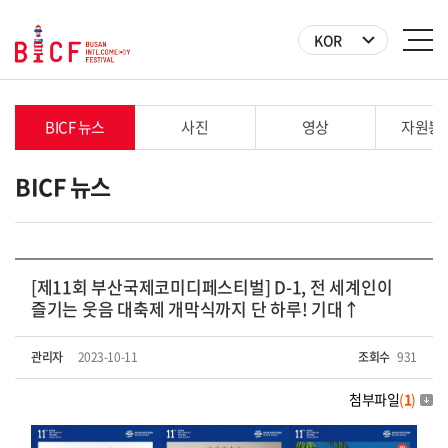
KOR
BICF 뉴스
사진
영상
자원봉
BICF 뉴스
[제11회 부산국제코미디페스티벌] D-1, 전 세계인이
즐기는 웃음 대축제 개막식까지 단 하루! 기대↑
관리자
2023-10-11
조회수
931
첨부파일
(
1
)