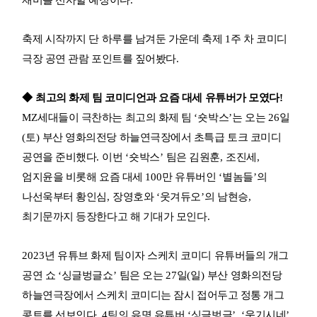
축제 시작까지 단 하루를 남겨둔 가운데 축제
1
주 차 코미디
극장 공연 관람 포인트를 짚어봤다
.
◆
최고의 화제 팀 코미디언과 요즘 대세 유튜버가 모였다
!
MZ
세대들이 극찬하는 최고의 화제 팀
‘
숏박스
’
는 오는
26
일
(
토
)
부산 영화의전당 하늘연극장에서 초특급 토크 코미디
공연을 준비했다
.
이번
‘
숏박스
’
팀은 김원훈
,
조진세
,
엄지윤을 비롯해 요즘 대세
100
만 유튜버인
‘
별놈들
’
의
나선욱부터 황인심
,
장영호와
‘
웃겨듀오
’
의 남현승
,
최기문까지 등장한다고 해 기대가 모인다
.
2023
년 유튜브 화제 팀이자 스케치 코미디 유튜버들의 개그
공연 쇼
‘
싱글벙글쇼
’
팀은 오는
27
일
(
일
)
부산 영화의전당
하늘연극장에서 스케치 코미디는 잠시 접어두고 정통 개그
콩트를 선보인다
. 4
팀의 유명 유튜버
‘
싱글벙글
’, ‘
웃기시네
’,