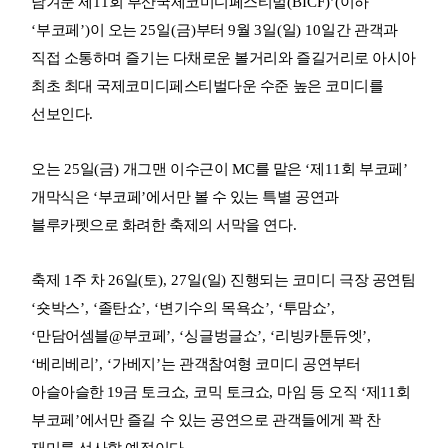
남겨둔 제
11
회 부산국제코미디페스티벌
(BICF)’(
이하
‘
부코페
’)
이 오는
25
일
(
금
)
부터
9
월
3
일
(
일
) 10
일간 관객과
직접 소통하며 즐기는 다채로운 볼거리와 즐길거리로 아시아
최초 최대 국제코미디페스티벌다운 수준 높은 코미디를
선보인다
.
오는
25
일
(
금
)
개그맨 이수근이
MC
를 맡은
‘
제
11
회 부코페
’
개막식은
‘
부코페
’
에서만 볼 수 있는 특별 공연과
블루카펫으로 화려한 축제의 서막을 연다
.
축제
1
주 차
26
일
(
토
), 27
일
(
일
)
진행되는 코미디 극장 공연팀
‘
숏박스
’, ‘
졸탄쇼
’, ‘
변기수의 목욕쇼
’, ‘
투맘쇼
’,
‘
만담어셈블
@
부코페
’, ‘
싱글벙글쇼
’, ‘
리빙카툰듀엣
’,
‘
베리베리
’, ‘
가베지
’
는 관객참여형 코미디 공연부터
아슬아슬한
19
금 토크쇼
,
코믹 토크쇼
,
마임 등 오직
‘
제
11
회
부코페
’
에서만 즐길 수 있는 공연으로 관객들에게 꽉 찬
재미를 선사할 예정이다
.