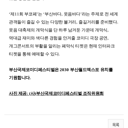
‘
제
11
회 부코페
’
는
‘
부산바다
,
웃음바다
’
라는 주제로 전 세계
관객들이 즐길 수 있는 다양한 볼거리
,
즐길거리를 준비했다
.
웃음 대축제의 개막식을 단 하루 남겨둔 가운데 개막식
,
역대급 재미와 색다른 경험을 안겨줄 코미디 극장 공연
,
개그콘서트의 부활을 알리는 폐막식 티켓은 현재 인터파크
티켓을 통해 예매할 수 있다
.
부산국제코미디페스티벌은
2030
부산월드엑스포 유치를
기원합니다
.
사진 제공
: (
사
)
부산국제코미디페스티벌 조직위원회
목록