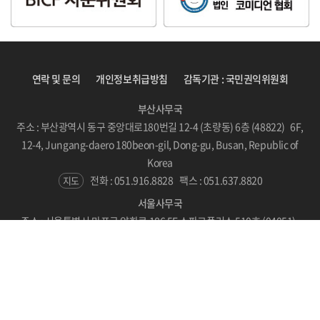
연락 및 문의
개인정보취급방침
감독기관 : 국민권익위원회
부산사무국
주소 : 부산광역시 동구 중앙대로180번길 12-4 (초량동) 6층 (48822) 6F,
12-4, Jungang-daero 180beon-gil, Dong-gu, Busan, Republic of
Korea
전화 : 051.916.8828
팩스 : 051.637.8820
지도
서울사무국
주소 : 서울특별시 마포구 양화로 186 5F 스파크플러스 510호 (04051)
#510, SPARKPLUS, LC Tower, 186 Yanghwa-ro, Mapo-gu, Seoul,
Republic of Korea
지도
Copyright © BICF 2021. All Rights Reserved.