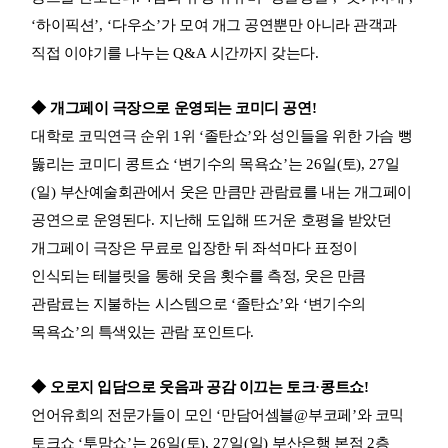
‘
하이픽션
’, ‘
다우소
’
가 모여 개그 공연뿐만 아니라 관객과
직접 이야기를 나누는
Q&A
시간까지 갖는다
.
◆
개그페이 극장으로 운영되는 코미디 공연
!
대학로 코믹연극 순위
1
위
‘
졸탄쇼
’
와 성인들을 위한 가슴 뻥
뚫리는 코미디 콩트쇼
‘
변기수의 목욕쇼
’
는
26
일
(
토
), 27
일
(
일
)
부산예술회관에서 웃은 만큼만 관람료를 내는 개그페이
공연으로 운영된다
.
지난해 도입해 뜨거운 호평을 받았던
개그페이 극장은 무료로 입장한 뒤 좌석마다 표정이
인식되는 테블릿을 통해 웃음 횟수를 측정
,
웃은 만큼
관람료는 지불하는 시스템으로
‘
졸탄쇼
’
와
‘
변기수의
목욕쇼
’
의 특색있는 관람 포인트다
.
◆
오로지 입담으로 웃음과 공감 이끄는 토크
·
콩트쇼
!
언어유희의 전문가들이 모인
‘
만담어셈블
@
부코페
’
와 코믹
토크쇼
‘
투맘쇼
’
는
26
일
(
토
), 27
일
(
일
)
부산은행 본점
2
층