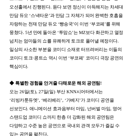
오션홀에서 진행된다
.
듣다 보면 정신이 아득해지는 차세대
만담 듀오
‘
스낵타운
’
과 만담 그 자체가 되어 완벽한 호흡을
자랑하는 천재 만담 듀오
‘
빵송국
’
이 이번
‘
부코페
’
를 위해
뭉쳤다
. 5
년 만에 돌아온
‘
투맘쇼
’
는
MZ
보다 화끈하고 열정
넘치는 엄마들의 쇼를 유쾌하게 토크로 풀어낼 예정이다
.
일상의 사소한 부분을 코미디 소재로 터뜨려버리는 이들의
코미디 토크
·
콩트쇼 역시 이번
‘
부코페
’
코미디 극장 공연의
핵심이다
.
◆
특별한 경험을 안겨줄 다채로운 해외 공연팀
!
오는
26
일
(
토
), 27
일
(
일
)
부산
KNN
시어터에서는
‘
리빙카툰듀엣
’, ‘
베리베리
’, ‘
가베지
’
가 코미디 공연을
선보인다
.
애니메이션 효과음부터 마임
,
넌버벌 마임
,
영어
스탠드업 코미디 쇼까지 한층 더 강화된 해외 공연팀은
다양하고 수준 높은 공연으로 국내외 관객 모두가 즐길 수
있는 공연을 펼친다
.