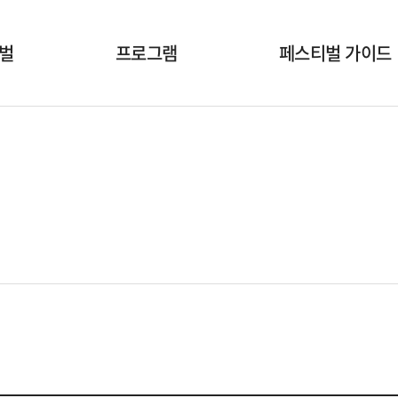
벌
프로그램
페스티벌 가이드
개막식
공연시간표
국내공연팀
공연장안내
해외초청작
온라인상영안내
부대행사
폐막식