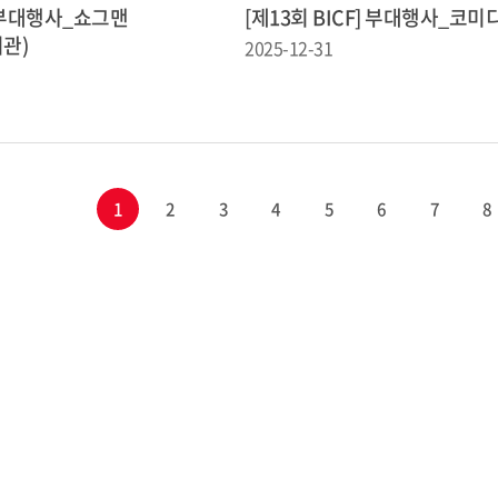
] 부대행사_쇼그맨
[제13회 BICF] 부대행사_코
관)
2025-12-31
1
2
3
4
5
6
7
8