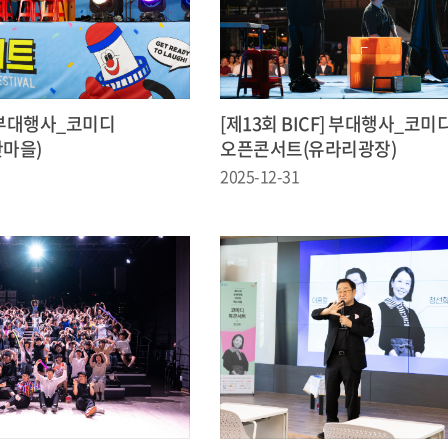
] 부대행사_코미디
[제13회 BICF] 부대행사_코미
마을)
오픈콘서트(유라리광장)
2025-12-31