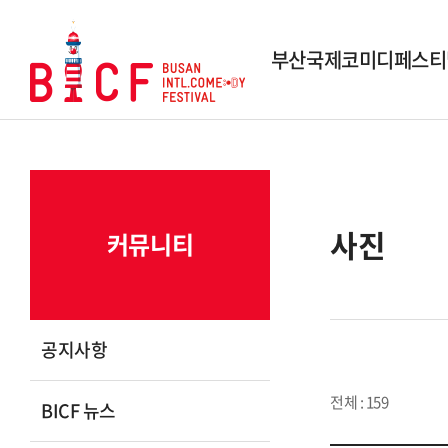
부산국제코미디페스티
행사개요
역대 페스티벌
역대 수상작
사진
커뮤니티
시상내역
조직도
스폰서 및 파트너
공지사항
연락 및 문의
전체 : 159
BICF 뉴스