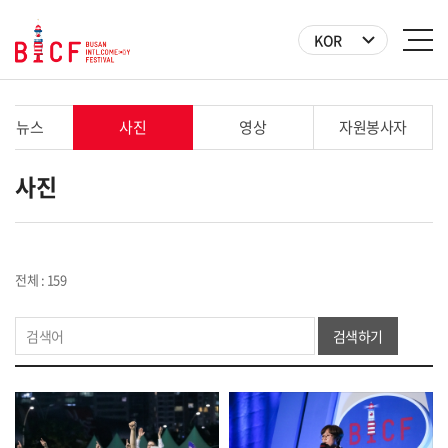
KOR
ICF 뉴스
사진
영상
자원봉사자
사진
전체 : 159
검색하기