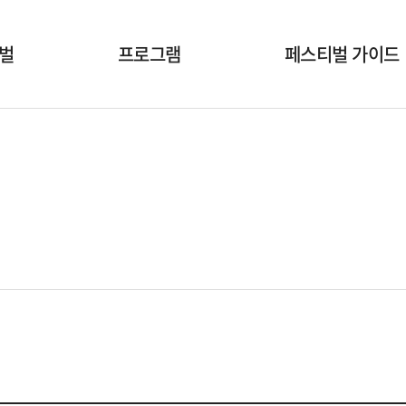
벌
프로그램
페스티벌 가이드
개막식
공연시간표
국내공연팀
공연장안내
해외초청작
온라인상영안내
부대행사
폐막식