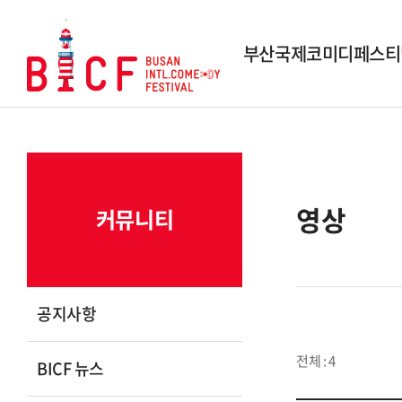
부산국제코미디페스티
행사개요
역대 페스티벌
역대 수상작
영상
커뮤니티
시상내역
조직도
스폰서 및 파트너
공지사항
연락 및 문의
전체 : 4
BICF 뉴스