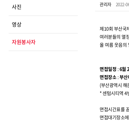
관리자
2022-0
사진
영상
제10회 부산국
여러분들의 열정
자원봉사자
올 여름 웃음의
면접일정
:
6월 
면접장소
:
부산
(부산광역시 해운
* 센텀시티역 
면접시간표를 
면접대기장소