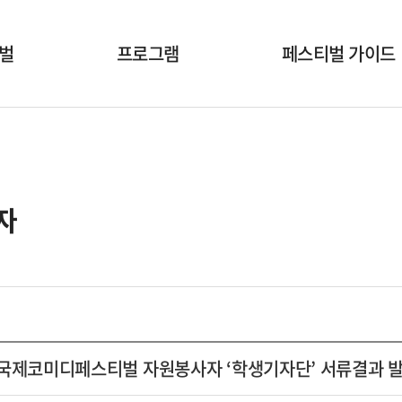
벌
프로그램
페스티벌 가이드
개막식
공연시간표
국내공연팀
공연장안내
해외초청작
온라인상영안내
자
부대행사
폐막식
산국제코미디페스티벌 자원봉사자 ‘학생기자단’ 서류결과 