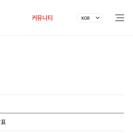
커뮤니티
KOR
공지사항
BICF 뉴스
사진
영상
자원봉사자
발표