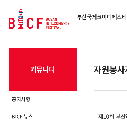
부산국제코미디페스티
행사개요
역대 페스티벌
역대 수상작
자원봉사
커뮤니티
시상내역
조직도
스폰서 및 파트너
공지사항
연락 및 문의
제10회 부
BICF 뉴스