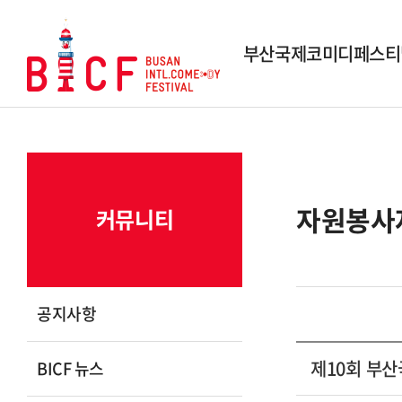
부산국제코미디페스티
행사개요
역대 페스티벌
역대 수상작
자원봉사
커뮤니티
시상내역
조직도
스폰서 및 파트너
공지사항
연락 및 문의
제10회 부
BICF 뉴스