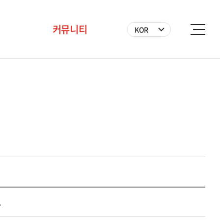
커뮤니티
KOR
공지사항
BICF 뉴스
사진
영상
자원봉사자
표