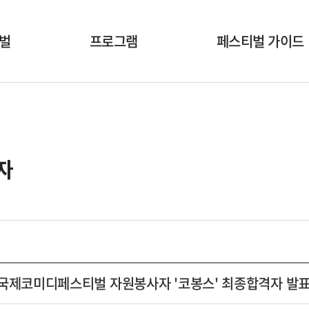
벌
프로그램
페스티벌 가이드
개막식
공연시간표
국내공연팀
공연장안내
해외초청작
온라인상영안내
자
부대행사
폐막식
산국제코미디페스티벌 자원봉사자 '코봉스' 최종합격자 발