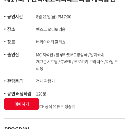
공연시간
8월 21일(금) PM 7:00
장소
벡스코 오디토리움
장르
버라이어티 갈라쇼
출연진
MC 지석진 / 블루카펫MC 양상국 / 말자쇼&
개그콘서트팀 / QWER / 크로키키 브라더스 / 마임 드
리옹
관람등급
전체 관람가
공연 러닝타임
120분
예매하기
상영
BICF 공식 유튜브 생중계