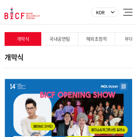
KOR
개막식
국내공연팀
해외초청작
부대
개막식