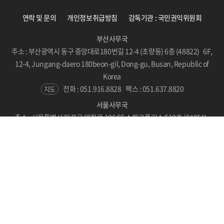
연락 및 문의
개인정보취급방침
감독기관 : 국민권익위원회
부산사무국
주소 : 부산광역시 동구 중앙대로180번길 12-4 (초량동) 6층 (48822) 6F,
12-4, Jungang-daero 180beon-gil, Dong-gu, Busan, Republic of
Korea
전화 : 051.916.8828
팩스 : 051.637.8820
지도
서울사무국
주소 : 서울특별시 마포구 양화로 186 5F 스파크플러스 510호 (04051)
#510, SPARKPLUS, LC Tower, 186 Yanghwa-ro, Mapo-gu, Seoul,
Republic of Korea
지도
Copyright © BICF 2021. All Rights Reserved.