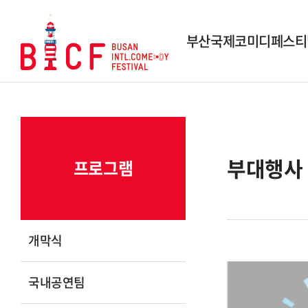
부산국제코미디페스티
행사개요
역대 페스티벌
역대 수상작
부대행사
프로그램
시상내역
조직도
스폰서 및 파트너
개막식
연락 및 문의
국내공연팀