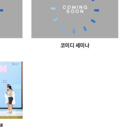
코미디 세미나
택