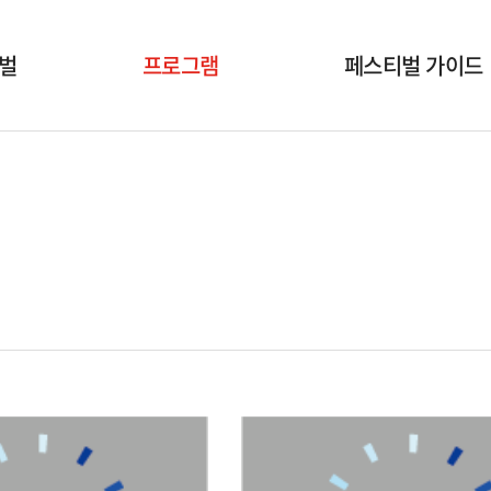
벌
프로그램
페스티벌 가이드
개막식
공연시간표
국내공연팀
공연장안내
해외초청작
온라인상영안내
부대행사
폐막식