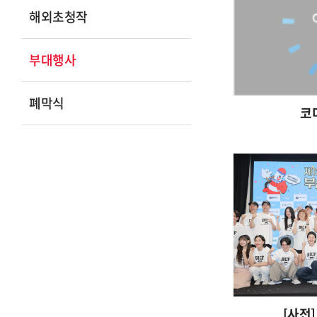
해외초청작
부대행사
폐막식
코
[사전